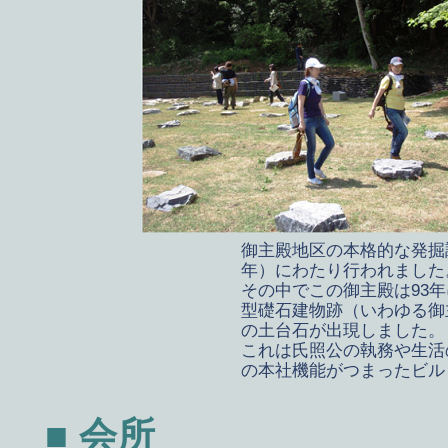
御主殿地区の本格的な発掘
年）にわたり行われました
その中でこの御主殿は93
型礎石建物跡（いわゆる御主殿
の土台石が出現しました。
これは氏照公の執務や生活
の本社機能がつまったビル
■ 会所