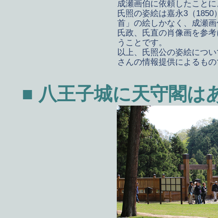
成瀬画伯に依頼したことに
氏照の姿絵は嘉永3（185
首」の絵しかなく、成瀬画
氏政、氏直の肖像画を参考
うことです。
以上、氏照公の姿絵につい
さんの情報提供によるもの
■ 八王子城に天守閣は