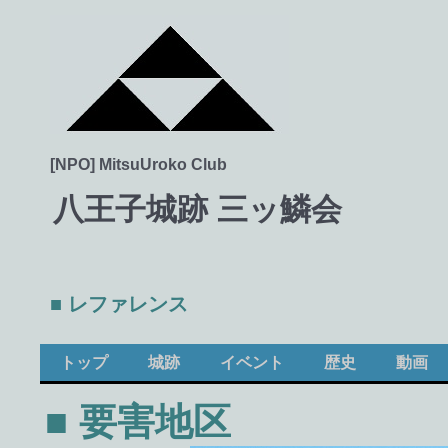
[NPO] MitsuUroko Club
八王子城跡 三ッ鱗会
■ レファレンス
トップ
城跡
イベント
歴史
動画
■ 要害地区