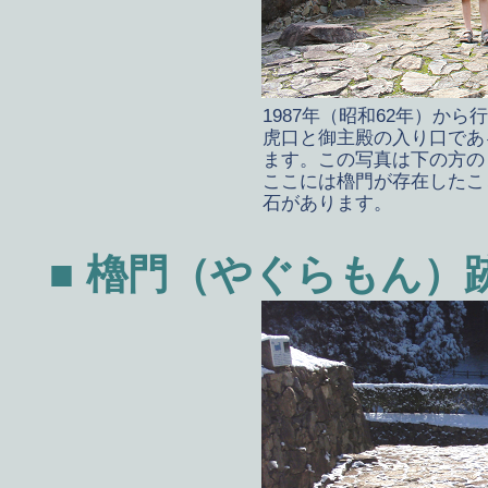
1987年（昭和62年）か
虎口と御主殿の入り口であ
ます。この写真は下の方の
ここには櫓門が存在したこ
石があります。
■ 櫓門（やぐらもん）