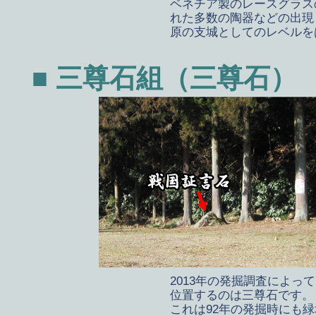
ベネチア製のレースグラス
れた多数の陶器などの出現
原の支城としてのレベルを
■ 三尊石組（三尊石）
2013年の発掘調査によ
位置するのは三尊石です。
これは92年の発掘時にも