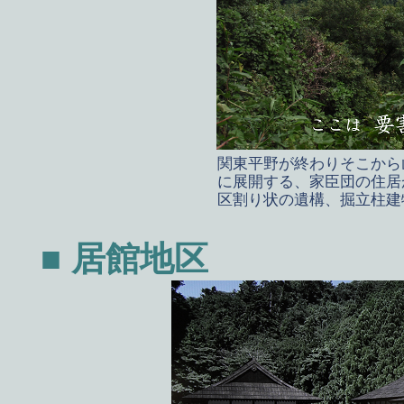
関東平野が終わりそこから
に展開する、家臣団の住居
区割り状の遺構、掘立柱建
■ 居館地区