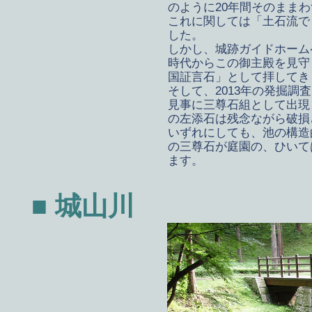
のように20年間そのまま
これに関しては「土石流で
した。
しかし、城跡ガイドホーム
時代からこの御主殿を見守
国証言石」として拝してき
そして、2013年の発掘
見事に三尊石組として出現
の左添石は残念ながら破損
いずれにしても、池の構造
の三尊石が庭園の、ひいて
ます。
■ 城山川