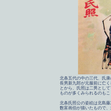
北条五代の中の三代、氏康
長男新九郎が元服前に亡く
とから、氏照は二男として
ものが多くみられるのもこ
北条氏照公の姿絵は北島藤
数富画伯が描いたもので、